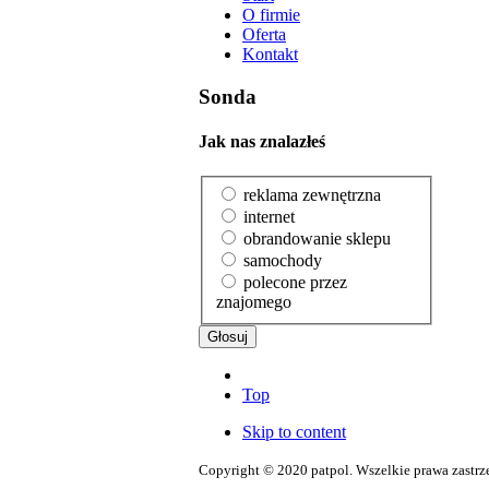
O firmie
Oferta
Kontakt
Sonda
Jak nas znalazłeś
reklama zewnętrzna
internet
obrandowanie sklepu
samochody
polecone przez
znajomego
Top
Skip to content
Copyright © 2020 patpol. Wszelkie prawa zastrz